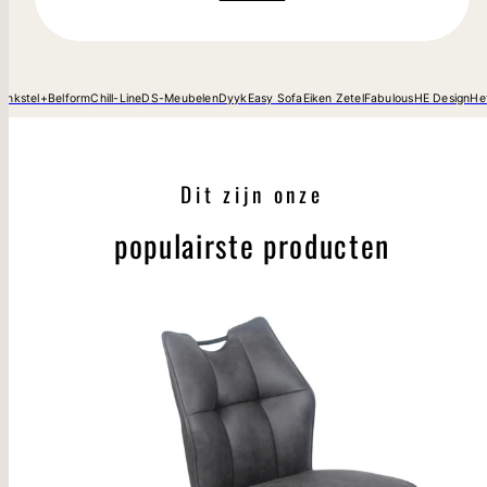
ankstel+
Belform
Chill-Line
DS-Meubelen
Dyyk
Easy Sofa
Eiken Zetel
Fabulous
HE Design
He
Dit zijn onze
populairste producten