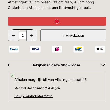
Afmetingen: 30 cm breed, 30 cm diep, 40 cm hoog.
Onderhoud: Afnemen met een lichtvochtige doek.
Verminder
Verhoog
In winkelwagen
hoeveelheid
de
voor
hoeveelheid
Side
voor
table
Side
Jon
table
|
Jon
Blue
|
Blue
Bekijken in onze Showroom
Afhalen mogelijk bij
Van Vlissingenstraat 45
Meestal klaar binnen 2-4 dagen
Bekijk winkelinformatie