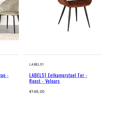
LABEL51
an -
LABEL51 Eetkamerstoel Fer -
Roest - Velours
Normale
€149,00
prijs