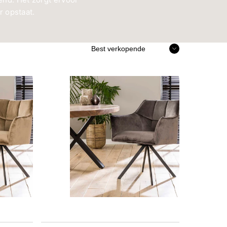
r opstaat.
Soort