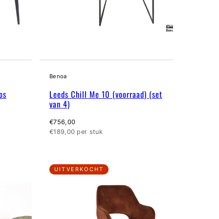
Benoa
os
Leeds Chill Me 10 (voorraad) (set
van 4)
Normale
€756,00
prijs
Eenheidsprijs
€189,00 per stuk
UITVERKOCHT