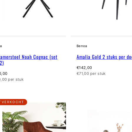
a
Benoa
kamerstoel Noah Cognac (set
Amalia Gold 2 stuks per do
2)
Normale
€142,00
male
prijs
Eenheidsprijs
0,00
€71,00 per stuk
eidsprijs
,00 per stuk
TVERKOCHT