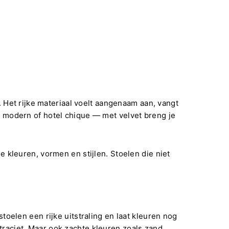
 Het rijke materiaal voelt aangenaam aan, vangt
k, modern of hotel chique — met velvet breng je
de kleuren, vormen en stijlen. Stoelen die niet
oelen een rijke uitstraling en laat kleuren nog
raciet. Maar ook zachte kleuren zoals zand,