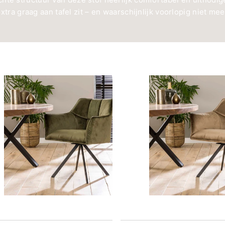
extra graag aan tafel zit – en waarschijnlijk voorlopig niet mee