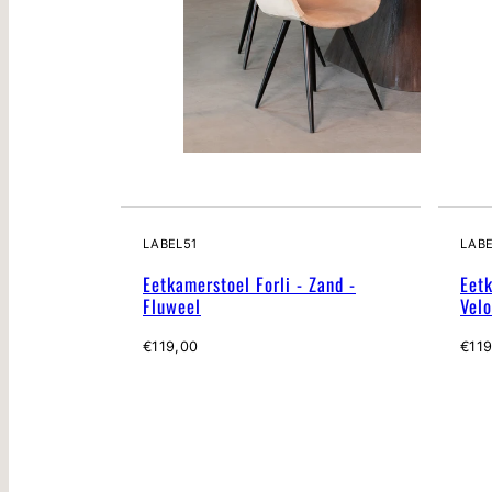
LABEL51
LABE
Eetkamerstoel Forli - Zand -
Eetk
Fluweel
Velo
Normale
Nor
€119,00
€119
prijs
prijs