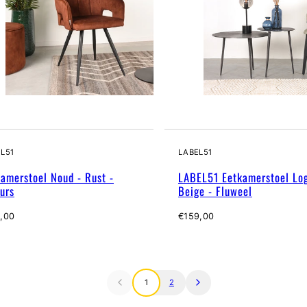
L51
LABEL51
amerstoel Noud - Rust -
LABEL51 Eetkamerstoel Log
urs
Beige - Fluweel
male
Normale
,00
€159,00
prijs
1
2