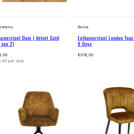
stelplus
Benoa
amerstoel Dani | Velvet Gold
Eetkamerstoel London Tou
 van 2)
9 Onyx
male
Normale
8,00
€318,00
eidsprijs
prijs
,00 per stuk