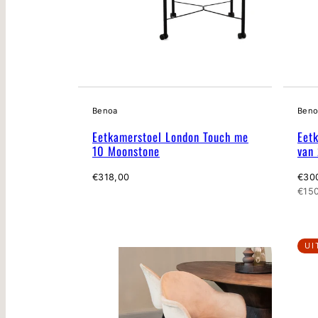
Benoa
Beno
Eetkamerstoel London Touch me
Eet
10 Moonstone
van 
Normale
Nor
€318,00
€30
prijs
prijs
Eenh
€150
UI