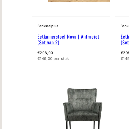
Bankstelplus
Bank
Eetkamerstoel Nova | Antraciet
Eetk
(Set van 2)
(Set
Normale
Nor
€298,00
€29
prijs
Eenheidsprijs
prijs
Eenh
€149,00 per stuk
€149