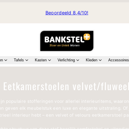
Beoordeeld 8,4/10!
en
Tafels
Kasten
Verlichting
Kleden
Accessoires
Eetkamerstoelen velvet/fluwee
ijn populaire stofferingen voor allerlei interieuritems, waar
fen geven elk meubelstuk een luxe en elegante uitstraling. Of
trieel interieur hebt – een velvet of velours eetkamerstoel pa
chte structuur van deze stof heerlijk comfortabel en uitnodig