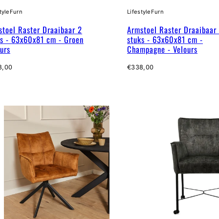
tyleFurn
LifestyleFurn
stoel Raster Draaibaar 2
Armstoel Raster Draaibaar
ks - 63x60x81 cm - Groen
stuks - 63x60x81 cm -
urs
Champagne - Velours
male
Normale
8,00
€338,00
prijs