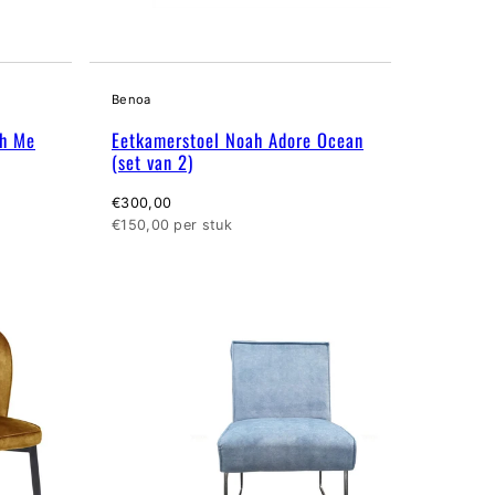
Benoa
ch Me
Eetkamerstoel Noah Adore Ocean
(set van 2)
Normale
€300,00
prijs
Eenheidsprijs
€150,00 per stuk