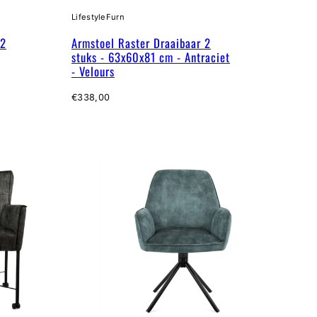
LifestyleFurn
 2
Armstoel Raster Draaibaar 2
stuks - 63x60x81 cm - Antraciet
- Velours
Normale
€338,00
prijs