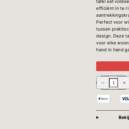
tafel set vold
efficiënt in te 
aantrekkingskra
Perfect voor wi
tussen praktisc
design. Deze ta
voor elke woonk
hand in hand g
Verminder
Verh
hoeveelheid
de
voor
hoeve
Salontafel
voor
Maya
Salon
Teak
May
Driehoekig
Teak
-
Drieh
Set
-
Beki
van
Set
2
van
-
2