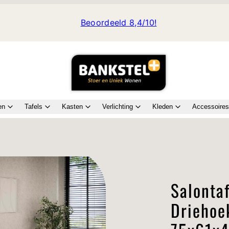
Beoordeeld 8,4/10!
en
Tafels
Kasten
Verlichting
Kleden
Accessoires
Translation
missing:
_quick_buy_modal
nl.accessibility.media_index_
Salonta
Driehoek