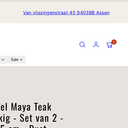
Van vlissingenstraat 45 9403BB Assen
Zoekopdracht
Rekening
Bekijk
Bekijk
0
mijn
mijn
winkelwage
winkelwage
Sale
(
(
0
0
)
)
Translation
missing:
in_quick_buy_modal
nl.accessibility.media_inde
fel Maya Teak
ig - Set van 2 -