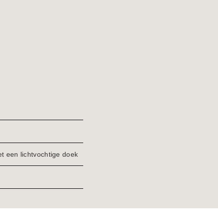
75x61x45
-
cm
75x6
-
cm
Rust
-
Brown
Rust
-
Brow
Teak
-
Teak
 een lichtvochtige doek