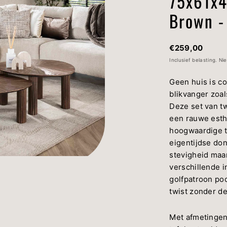
75x61x4
Brown -
Normale
€259,00
prijs
Inclusief belasting.
Nie
Geen huis is c
blikvanger zoal
Deze set van t
een rauwe esthe
hoogwaardige t
eigentijdse don
stevigheid maar
verschillende i
golfpatroon po
twist zonder de
Met afmetingen