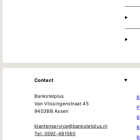
Contact
Bankstelplus
B
Van Vlissingenstraat 45
P
9403BB Assen
B
klantenservice@bankstelplus.nl
B
Tel: 0592-481560
R