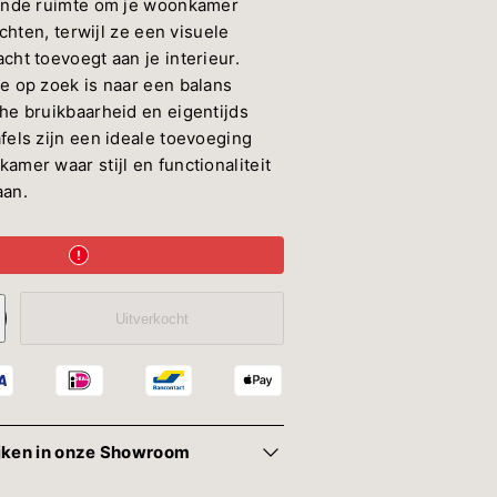
oende ruimte om je woonkamer
richten, terwijl ze een visuele
cht toevoegt aan je interieur.
e op zoek is naar een balans
he bruikbaarheid en eigentijds
fels zijn een ideale toevoeging
amer waar stijl en functionaliteit
aan.
oog
Uitverkocht
elheid
tafel
a
oekig
jken in onze Showroom