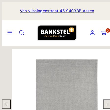
Ga
naar
Van vlissingenstraat 45 9403BB Assen
de
inhoud
Translation
Zoekopdracht
Rekening
Bekijk
Bekijk
0
missing:
mijn
mijn
nl.sections.header.menu
winkel
winkel
(
(
Translation
0
0
missing:
)
)
nl.accessibility.media_index_in_quick_buy_modal