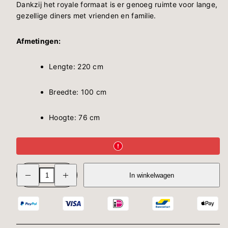
Dankzij het royale formaat is er genoeg ruimte voor lange,
gezellige diners met vrienden en familie.
Afmetingen:
Lengte: 220 cm
Breedte: 100 cm
Hoogte: 76 cm
Verminder
Verhoog
In winkelwagen
hoeveelheid
de
voor
hoeveelheid
Eettafel
voor
Berlin
Eettafel
Black
Berlin
220
Black
220