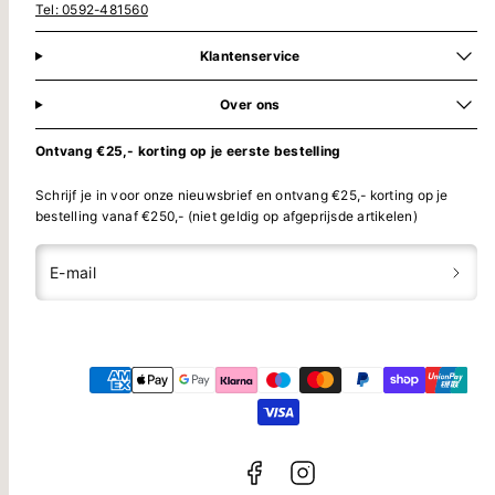
Tel: 0592-481560
Klantenservice
Over ons
Ontvang €25,- korting op je eerste bestelling
Schrijf je in voor onze nieuwsbrief en ontvang €25,- korting op je
bestelling vanaf €250,- (niet geldig op afgeprijsde artikelen)
E-mail
Translation
Translation
Betaalmethoden
missing:
missing:
nl.general.social.links.facebook
nl.general.social.links.instagram