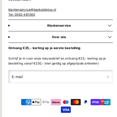
klantenservice@bankstelplus.nl
Tel: 0592-481560
Klantenservice
Over ons
Ontvang €25,- korting op je eerste bestelling
Schrijf je in voor onze nieuwsbrief en ontvang €25,- korting op je
bestelling vanaf €250,- (niet geldig op afgeprijsde artikelen)
E-mail
Translation
Translation
Betaalmethoden
missing:
missing:
nl.general.social.links.facebook
nl.general.social.links.instagram