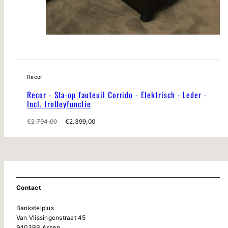
Recor
Recor - Sta-op fauteuil Corrido - Elektrisch - Leder -
Incl. trolleyfunctie
Normale
Verkoopprijs
€2.794,00
€2.399,00
prijs
Contact
Bankstelplus
Van Vlissingenstraat 45
9403BB Assen