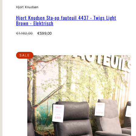
Hjort Knudsen
Hjort Knudsen Sta-op fauteuil 4437 - Twigs Light
Brown - Elektrisch
Normale
Verkoopprijs
€1.182,00
€599,00
prijs
SALE