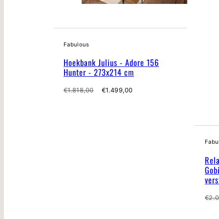
Fabulous
Hoekbank Julius - Adore 156
Hunter - 273x214 cm
Normale
Verkoopprijs
€1.818,00
€1.499,00
prijs
Fabu
Rela
Gobi
vers
Nor
€2.
prijs