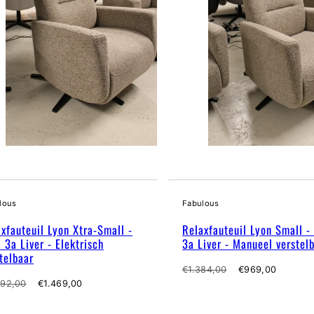
lous
Fabulous
xfauteuil Lyon Xtra-Small -
Relaxfauteuil Lyon Small -
 3a Liver - Elektrisch
3a Liver - Manueel verstel
telbaar
Normale
Verkoopprijs
€1.384,00
€969,00
male
Verkoopprijs
prijs
092,00
€1.469,00