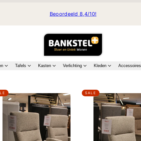
Beoordeeld 8,4/10!
en
Tafels
Kasten
Verlichting
Kleden
Accessoires
LE
SALE