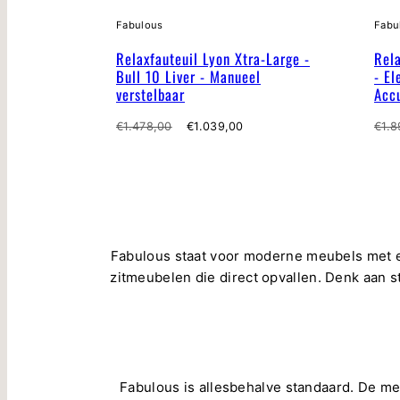
Fabulous
Fabu
Relaxfauteuil Lyon Xtra-Large -
Rela
Bull 10 Liver - Manueel
- El
verstelbaar
Acc
Normale
Verkoopprijs
Nor
€1.478,00
€1.039,00
€1.8
prijs
prijs
Fabulous staat voor moderne meubels met e
zitmeubelen die direct opvallen. Denk aan s
Fabulous is allesbehalve standaard. De me