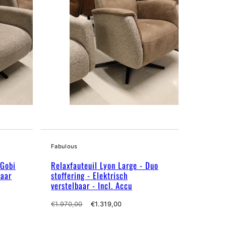
Fabulous
 Gobi
Relaxfauteuil Lyon Large - Duo
baar
stoffering - Elektrisch
verstelbaar - Incl. Accu
Normale
Verkoopprijs
€1.970,00
€1.319,00
prijs