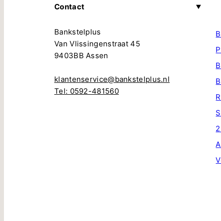
Contact
Bankstelplus
B
Van Vlissingenstraat 45
P
9403BB Assen
B
klantenservice@bankstelplus.nl
B
Tel: 0592-481560
R
S
2
A
V