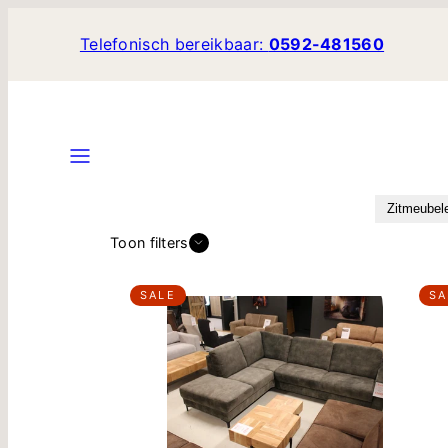
Ga
naar
Telefonisch bereikbaar:
0592-481560
de
inhoud
Translation
missing:
nl.sections.header.menu
Zitmeubel
Toon filters
SALE
SA