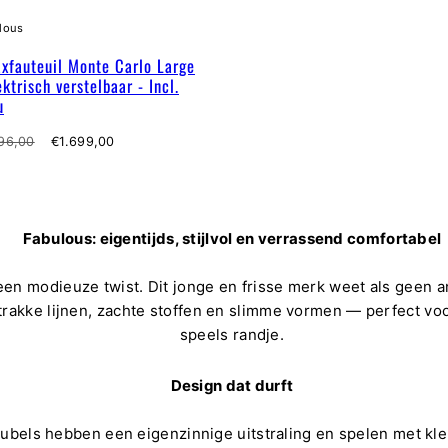
lous
xfauteuil Monte Carlo Large
ektrisch verstelbaar - Incl.
u
male
Verkoopprijs
96,00
€1.699,00
Fabulous: eigentijds, stijlvol en verrassend comfortabel
en modieuze twist. Dit jonge en frisse merk weet als geen 
trakke lijnen, zachte stoffen en slimme vormen — perfect vo
speels randje.
Design dat durft
ubels hebben een eigenzinnige uitstraling en spelen met kleu